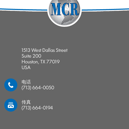
1513 West Dallas Street
Suite 200
Houston, TX 77019
USA
电话
(713) 664-0050
传真
(713) 664-0194