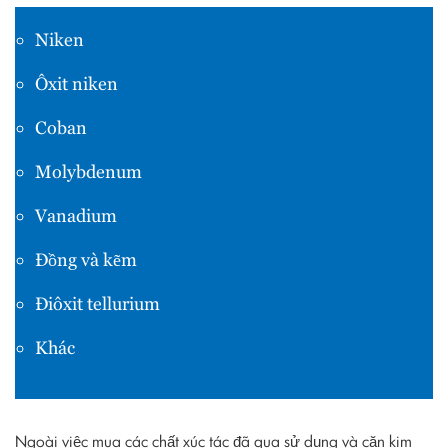
Niken
Ôxit niken
Coban
Molybdenum
Vanadium
Đồng và kẽm
Điôxit tellurium
Khác
Ngoài việc mua các chất xúc tác đã qua sử dụng và cặn kim