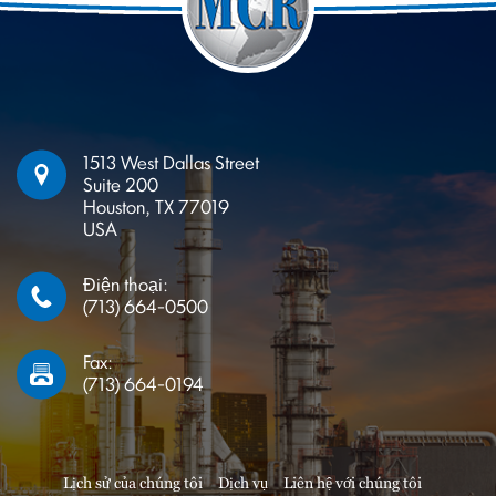
1513 West Dallas Street
Suite 200
Houston, TX 77019
USA
Điện thoại:
(713) 664-0500
Fax:
(713) 664-0194
Lịch sử của chúng tôi
Dịch vụ
Liên hệ với chúng tôi