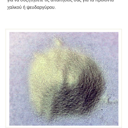
χαλκού ή ψευδαργύρου.