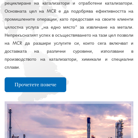
рециклиране на катализатори и отработени катализатори.
Основната цел на MCR е да подобрява ефективността на
промишлените операции, като предоставя на своите клиенти
цялостна услуга „на едно място“ за извличане на метали.
Непрекъснатият успех в осъществяването на тази цел позволи
на MCR да разшири услугите си, които сега включват и
доставката на различни суровини, използвани в
производството на катализатори, химикали и специални
сплави.
Прочетете повече