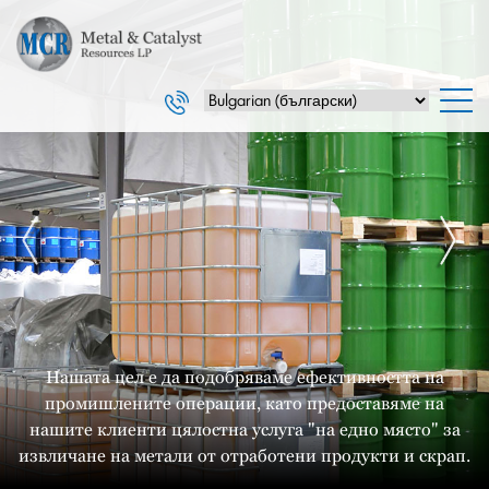
Нашата цел е да подобряваме ефективността на
промишлените операции, като предоставяме на
нашите клиенти цялостна услуга "на едно място" за
извличане на метали от отработени продукти и скрап.