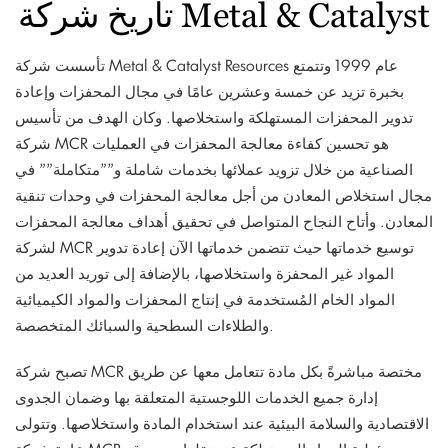
تاريخ شركة Metal & Catalyst
تأسست شركة Metal & Catalyst Resources عام 1999 وتتمتع
بخبرة تزيد عن خمسة وعشرين عامًا في مجال المحفزات وإعادة
تدوير المحفزات المستهلكة واستخلاصها. وكان الهدف من تأسيس
شركة MCR هو تحسين كفاءة معالجة المحفزات في العمليات
الصناعية من خلال تزويد عملائها بخدمات شاملة و””متكاملة”” في
مجال استخلاص المعادن من أجل معالجة المحفزات في وحدات تنقية
المعادن. وأتاح النجاح المتواصل في تحقيق أهداف معالجة المحفزات
لشركة MCR توسيع خدماتها حيث تتضمن خدماتها الآن إعادة تدوير
المواد غير المحفزة واستخلاصها، بالإضافة إلى توريد العديد من
المواد الخام المُستخدمة في إنتاج المحفزات والمواد الكيميائية
والطلاءات السطحية والسبائك المتخصصة.
تصبح شركة MCR مختصة مباشرةً بكل مادة تتعامل معها عن طريق
إدارة جميع الخدمات اللوجستية المتعلقة بها وضمان الجدوى
الاقتصادية والسلامة البيئية عند استخدام المادة واستخلاصها. وتتولى