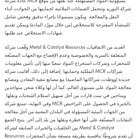
عادة شركة MCR مسؤولية المواد المستهلكة عند نقلها من موقع
شركة التوريد وتتحمل الضمانات الملائمة لحمايتها من الحوادث أثناء
النقل والمعالجة. ويكون مسموحًا بإجراء تدقيق وفحص شامل
للمنشأة المقترحة للاستخلاص (من خلال مورّد المادة) ويمكن تقديم
شهادات الاستخلاص عند طلبها.
وقّعت شركة Metal & Catalyst Resources العديد من الاتفاقيات
المتعلقة بالسرية والخصوصية وعدم الإفصاح مع الجهات المصنّعة
للمحفزات وشركات استخراج المواد سعيًا منها إلى تأمين معلومات
الملكية وحمايتها. إضافة إلى ذلك، أقامت شركة MCR شراكات
جديدة (ووطدت شراكاتها الماضية) مع مصانع تنقية المعادن ومصانع
معالجة المواد على مستوى العالم، كما أن لها وكلاء شحن متواجدين
ومتاحين في ست قارات من أجل تسهيل استلام الشحنات ونقلها.
وفي النهاية، تتمتع شركة MCR بالخبرة في الحصول على التراخيص
من الجهات البيئية المسؤولة في البلدان المعنية من أجل معالجة
النفايات المصنّفة على أنها خطرة ونقلها من بلد إلى آخر. يتيح الجمع
بين الخلفيات والخبرات السابقة لشركة Metal & Catalyst
Resources أن تقدم شروطًا تنافسية بطريقة متسقة بشأن المحفزات